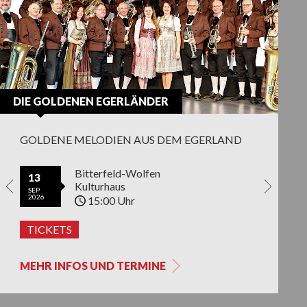
DIE GOLDENEN EGERLÄNDER
GOLDENE MELODIEN AUS DEM EGERLAND
Kronach
Bitterfeld-Wolfen
Lohr am M
13
23
27
Kreiskulturraum
Kulturhaus
Stadthalle
SEP
JAN
SEP
2026
2027
2026
20:00 Uhr
15:00 Uhr
20:00 
ETS
TICKETS
TICKETS
TICKET
MEHR INFOS UND TERMINE