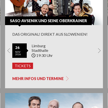
SASO AVSENIK UND SEINE OBERKRAINER
DAS ORIGINAL! DIREKT AUS SLOWENIEN!
Bad Orb
Limburg
Bad Orb
Villin
8
26
22
19
27
Konzerthalle
Stadthalle
Konzerthalle
Neue T
NOV
OCT
SEP
NOV
26
2026
2027
2026
2026
19:30 Uhr
19:30 Uhr
20:00 Uhr
17:0
CKETS
TICKETS
TICKETS
TICKETS
TICK
MEHR INFOS UND TERMINE