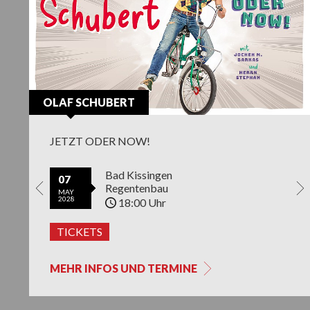
OLAF SCHUBERT
JETZT ODER NOW!
Bad Kissingen
Lohr am Main
07
23
0
Regentenbau
Stadthalle
MAY
JAN
MA
2028
2027
20
18:00 Uhr
20:00 Uhr
TICKETS
TICKETS
TI
MEHR INFOS UND TERMINE